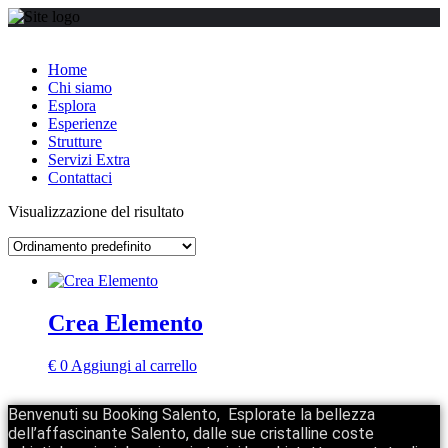
Home
Chi siamo
Esplora
Esperienze
Strutture
Servizi Extra
Contattaci
Visualizzazione del risultato
Crea Elemento
€
0
Aggiungi al carrello
Benvenuti su Booking Salento, Esplorate la bellezza
dell’affascinante Salento, dalle sue cristalline coste